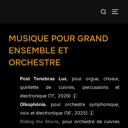
Aller
Rechercher :
au
PERM
contenu
MUSIQUE POUR GRAND
ENSEMBLE ET
ORCHESTRE
Post Tenebras Lux
, pour orgue, choeur,
quintette de cuivres, percussions et
electronique (11′, 2026)
Oïkophōnía
, pour orchestre symphonique,
voix et électronique (16′, 2025)
Riding the Storm
, pour orchestre de cuivres