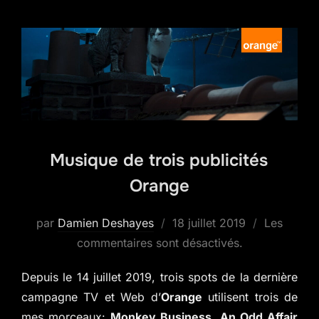
Musique de trois publicités
Orange
Publié
par
Damien Deshayes
18 juillet 2019
Les
le
commentaires sont désactivés.
Depuis le 14 juillet 2019, trois spots de la dernière
campagne TV et Web d’
Orange
utilisent trois de
mes morceaux:
Monkey Business
,
An Odd Affair