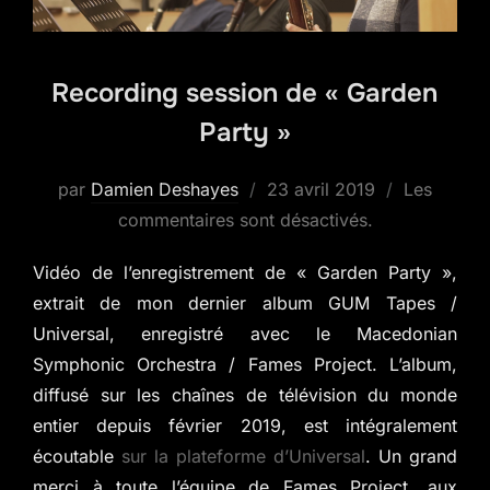
Recording session de « Garden
Party »
Publié
par
Damien Deshayes
23 avril 2019
Les
le
commentaires sont désactivés.
Vidéo de l’enregistrement de « Garden Party »,
extrait de mon dernier album GUM Tapes /
Universal, enregistré avec le Macedonian
Symphonic Orchestra / Fames Project. L’album,
diffusé sur les chaînes de télévision du monde
entier depuis février 2019, est intégralement
écoutable
sur la plateforme d’Universal
. Un grand
merci à toute l’équipe de Fames Project, aux