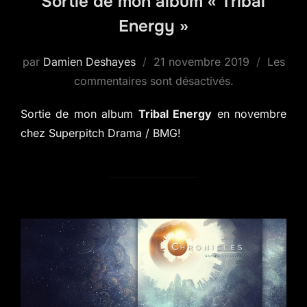
Sortie de mon album « Tribal
Energy »
Publié
par
Damien Deshayes
21 novembre 2019
Les
le
commentaires sont désactivés.
Sortie de mon album
Tribal Energy
en novembre
chez Superpitch Drama / BMG!