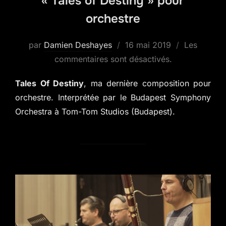
« Tales of Destiny » pour
orchestre
Publié
par
Damien Deshayes
16 mai 2019
Les
le
commentaires sont désactivés.
Tales Of Destiny
, ma dernière composition pour
orchestre. Interprétée par le Budapest Symphony
Orchestra à Tom-Tom Studios (Budapest).