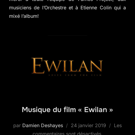
musiciens de l’Orchestre et à Etienne Colin qui a
mixé l’album!
Musique du film « Ewilan »
Publié
par
Damien Deshayes
24 janvier 2019
Les
le
commentaires sont désactivés.