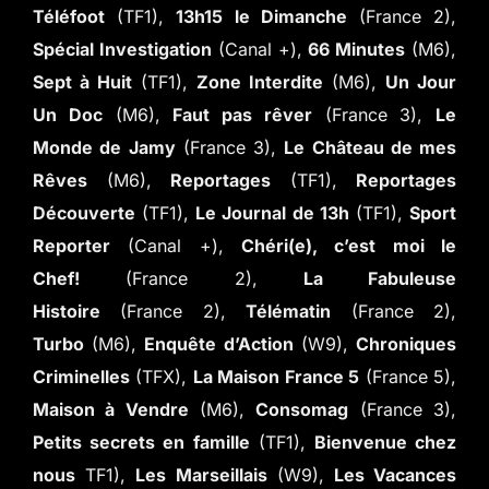
Téléfoot
(TF1),
13h15 le Dimanche
(France 2),
Spécial Investigation
(Canal +),
66 Minutes
(M6),
Sept à Huit
(TF1),
Zone Interdite
(M6),
Un Jour
Un Doc
(M6),
Faut pas rêver
(France 3),
Le
Monde de Jamy
(France 3),
Le Château de mes
Rêves
(M6),
Reportages
(TF1),
Reportages
Découverte
(TF1),
Le Journal de 13h
(TF1),
Sport
Reporter
(Canal +),
Chéri(e), c’est moi le
Chef!
(France 2),
La Fabuleuse
Histoire
(France 2),
Télématin
(France 2),
Turbo
(M6),
Enquête d’Action
(W9),
Chroniques
Criminelles
(TFX),
La Maison France 5
(France 5),
Maison à Vendre
(M6),
Consomag
(France 3),
Petits secrets en famille
(TF1),
Bienvenue chez
nous
TF1),
Les Marseillais
(W9),
Les Vacances