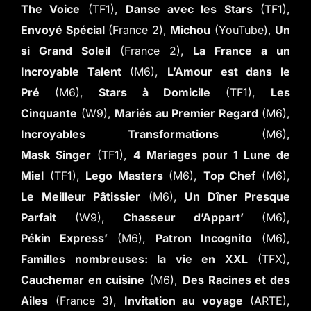
The Voice
(TF1),
Danse avec les Stars
(TF1),
Envoyé Spécial
(France 2),
Michou
(YouTube),
Un
si Grand Soleil
(France 2),
La France a un
Incroyable Talent
(M6),
L’Amour est dans le
Pré
(M6),
Stars à Domicile
(TF1),
Les
Cinquante
(W9),
Mariés au Premier Regard
(M6),
Incroyables Transformations
(M6),
Mask Singer
(TF1),
4 Mariages pour 1 Lune de
Miel
(TF1),
Lego Masters
(M6),
Top Chef
(M6),
Le Meilleur Pâtissier
(M6),
Un Dîner Presque
Parfait
(W9),
Chasseur d’Appart’
(M6),
Pékin Express’
(M6),
Patron Incognito
(M6),
Familles nombreuses: la vie en XXL
(TFX),
Cauchemar en cuisine
(M6),
Des Racines et des
Ailes
(France 3),
Invitation au voyage
(ARTE),