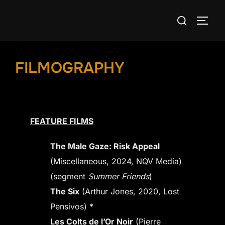
Skip
Search
to
TOGG
for:
content
FILMOGRAPHY
FEATURE FILMS
The Male Gaze: Risk Appeal
(Miscellaneous, 2024, NQV Media)
(segment
Summer Friends
)
The Six
(Arthur Jones, 2020, Lost
Pensivos) *
Les Colts de l’Or Noir
(Pierre