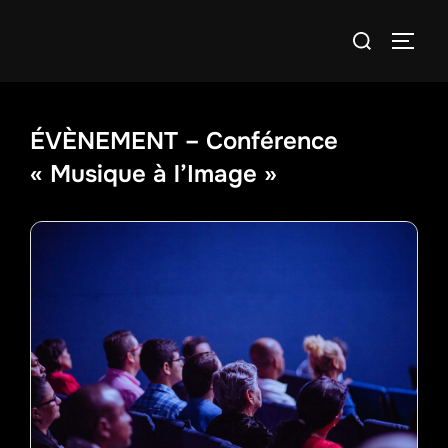
Aller
Rechercher :
au
PERM
contenu
ÉVÈNEMENT – Conférence
« Musique à l’Image »