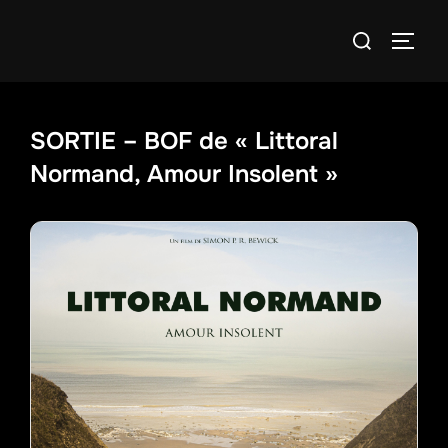
Aller
Rechercher :
au
PERM
contenu
SORTIE – BOF de « Littoral
Normand, Amour Insolent »