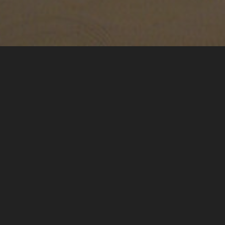
Publication aux
Editions l’Octan