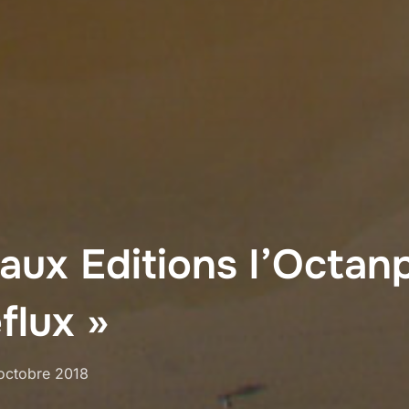
 aux Editions l’Octan
flux »
lié
octobre 2018