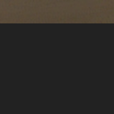
phare
de
Flux et Reflux
pour clarinette et électronique!