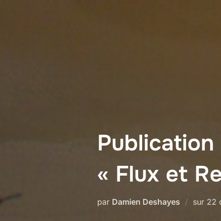
Publication
« Flux et Re
Pub
par
Damien Deshayes
sur
22 
le