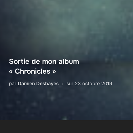
Sortie de mon album
« Chronicles »
Publié
par
Damien Deshayes
sur
23 octobre 2019
le